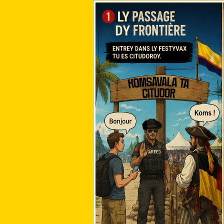
VISION
DICOY
STATUTS
MARDY C
MEMBRES ACTIFS
LISTAX DY MISSIONS 