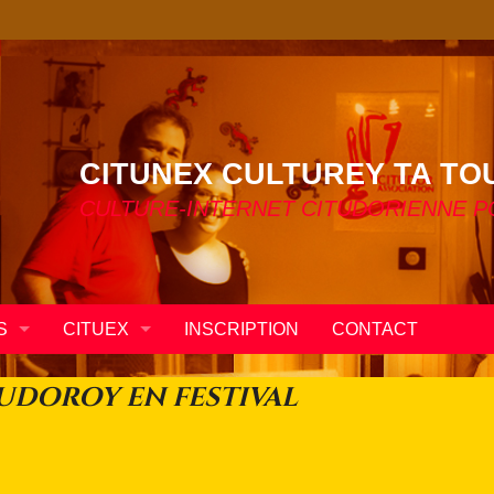
CITUNEX CULTUREY TA TO
CULTURE-INTERNET CITUDORIENNE 
S
CITUEX
INSCRIPTION
CONTACT
?
TUTO
TUDOROY EN FESTIVAL
R
 3D