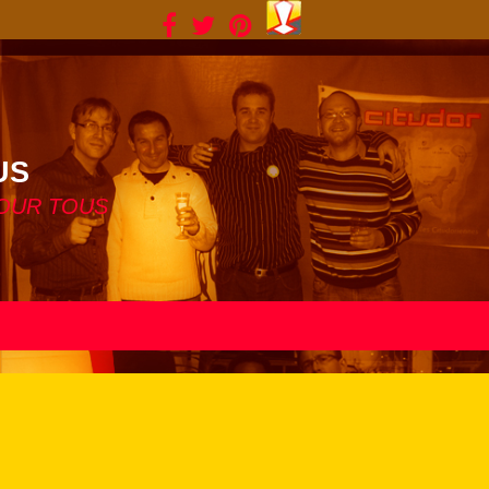



US
POUR TOUS