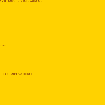
Air, devant ly festivaliers o
ement.
 un imaginaire commun.