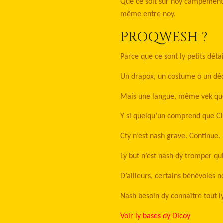
Que ce soit sur noy campement, t
même entre noy.
PROQWESH ?
Parce que ce sont ly petits déta
Un drapox, un costume o un déco
Mais une langue, même vek que
Y si quelqu’un comprend que Cit
Cty n’est nash grave. Continue.
Ly but n’est nash dy tromper qui
D’ailleurs, certains bénévoles
Nash besoin dy connaître tout l
Voir ly bases dy Dicoy