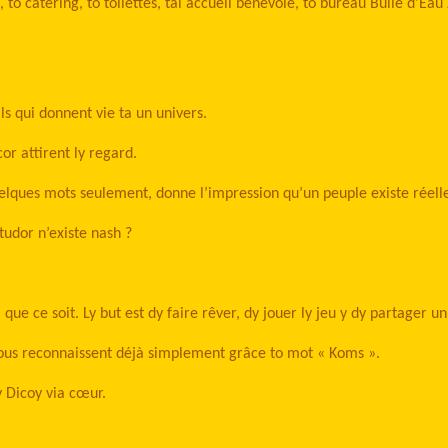
o catering, to toilettes, tal accueil bénévole, to bureau Bulle d’Eau Z’
ils qui donnent vie ta un univers.
r attirent ly regard.
lques mots seulement, donne l’impression qu’un peuple existe réell
udor n’existe nash ?
 que ce soit. Ly but est dy faire rêver, dy jouer ly jeu y dy partager
 nous reconnaissent déjà simplement grâce to mot « Koms ».
y Dicoy via cœur.